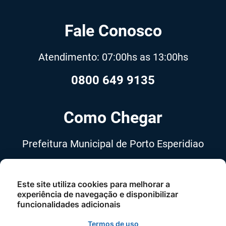
Fale Conosco
Atendimento: 07:00hs as 13:00hs
0800 649 9135
Como Chegar
Prefeitura Municipal de Porto Esperidiao
Avenida 13 de Maio, nº 555,
Centro, Porto Esperidião-MT, Cep
Este site utiliza cookies para melhorar a
experiência de navegação e disponibilizar
78240-000
funcionalidades adicionais
Termos de uso