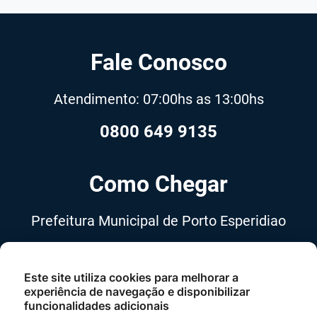
Fale Conosco
Atendimento: 07:00hs as 13:00hs
0800 649 9135
Como Chegar
Prefeitura Municipal de Porto Esperidiao
Avenida 13 de Maio, nº 555,
Centro, Porto Esperidião-MT, Cep
Este site utiliza cookies para melhorar a
experiência de navegação e disponibilizar
78240-000
funcionalidades adicionais