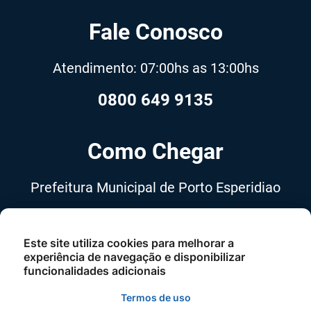
Fale Conosco
Atendimento: 07:00hs as 13:00hs
0800 649 9135
Como Chegar
Prefeitura Municipal de Porto Esperidiao
Avenida 13 de Maio, nº 555,
Centro, Porto Esperidião-MT, Cep
Este site utiliza cookies para melhorar a
experiência de navegação e disponibilizar
78240-000
funcionalidades adicionais
Termos de uso