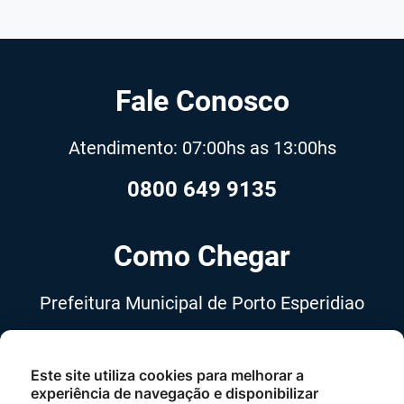
Fale Conosco
Atendimento: 07:00hs as 13:00hs
0800 649 9135
Como Chegar
Prefeitura Municipal de Porto Esperidiao
Avenida 13 de Maio, nº 555,
Centro, Porto Esperidião-MT, Cep
Este site utiliza cookies para melhorar a
experiência de navegação e disponibilizar
78240-000