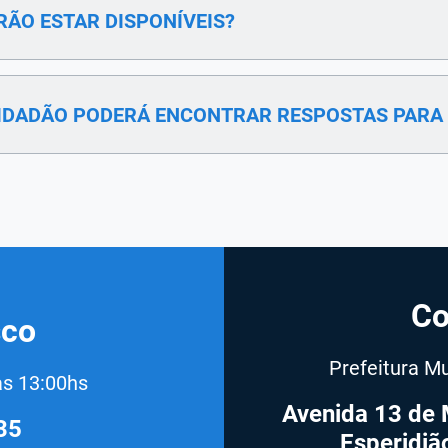
RÃO ESTAR DISPONÍVEIS?
 CIDADÃO PODERÁ ENCONTRAR RESPOSTAS PARA
Co
sco
Prefeitura Mu
as 13:00hs
Avenida 13 de M
35
Esperidi