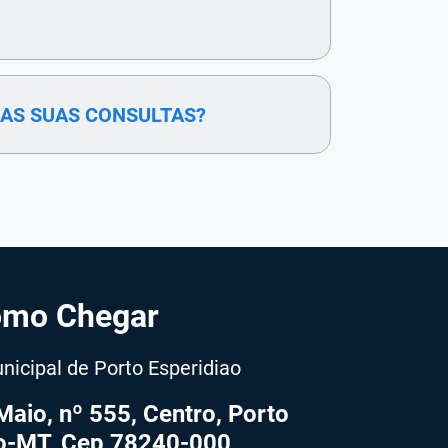
 AS SUAS CONSULTAS?
mo Chegar
nicipal de Porto Esperidiao
aio, nº 555, Centro, Porto
ão-MT, Cep 78240-000