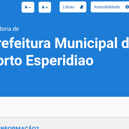
A
A
Libras
Acessibilidade
doria de
efeitura Municipal 
orto Esperidiao
 A INFORMAÇÃO?